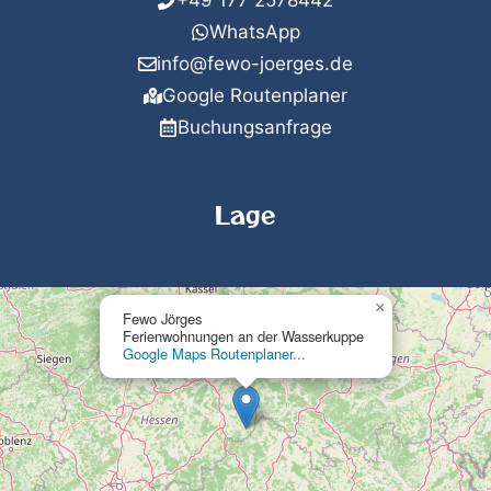
+49 177 2578442
WhatsApp
info@fewo-joerges.de
Google Routenplaner
Buchungsanfrage
Lage
×
Fewo Jörges
Ferienwohnungen an der Wasserkuppe
Google Maps Routenplaner...