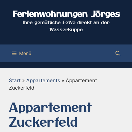
Zum
Inhalt
Ferienwohnungen Jörges
springen
Ihre gemütliche FeWo direkt an der
Wasserkuppe
Menü
Start
»
Appartements
»
Appartement
Zuckerfeld
Appartement
Zuckerfeld