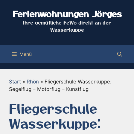
Zum
Inhalt
Ferienwohnungen Jörges
springen
Ihre gemütliche FeWo direkt an der
Wasserkuppe
Menü
Start
»
Rhön
»
Fliegerschule Wasserkuppe:
Segelflug – Motorflug – Kunstflug
Fliegerschule
Wasserkuppe: