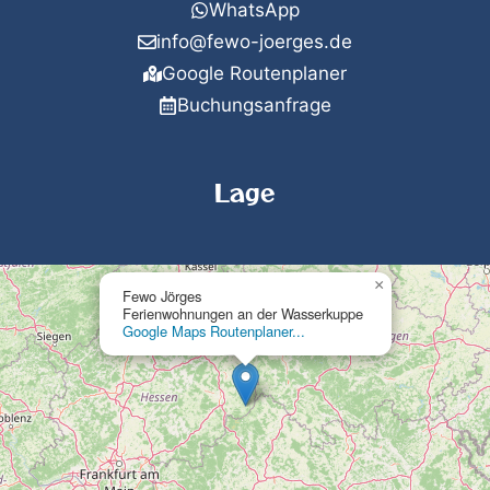
WhatsApp
info@fewo-joerges.de
Google Routenplaner
Buchungsanfrage
Lage
×
Fewo Jörges
Ferienwohnungen an der Wasserkuppe
Google Maps Routenplaner...