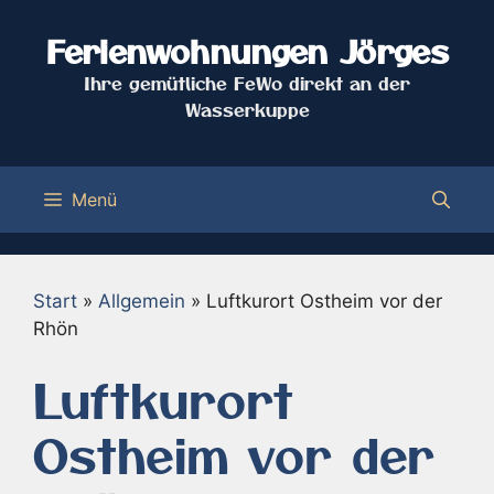
Zum
Inhalt
Ferienwohnungen Jörges
springen
Ihre gemütliche FeWo direkt an der
Wasserkuppe
Menü
Start
»
Allgemein
»
Luftkurort Ostheim vor der
Rhön
Luftkurort
Ostheim vor der